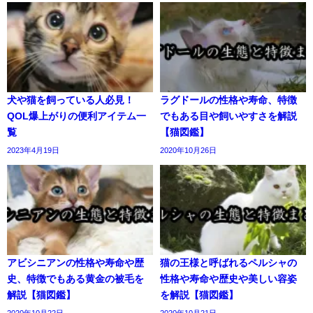
犬や猫を飼っている人必見！
ラグドールの性格や寿命、特徴
QOL爆上がりの便利アイテム一
でもある目や飼いやすさを解説
覧
【猫図鑑】
2023年4月19日
2020年10月26日
アビシニアンの性格や寿命や歴
猫の王様と呼ばれるペルシャの
史、特徴でもある黄金の被毛を
性格や寿命や歴史や美しい容姿
解説【猫図鑑】
を解説【猫図鑑】