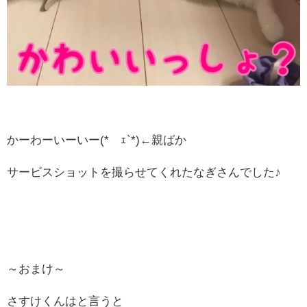
かーわーいーいー(*´ｪ`*)←親ばか
サービスショットを撮らせてくれたなぎさんでした♪
～おまけ～
さすけくんはと言うと