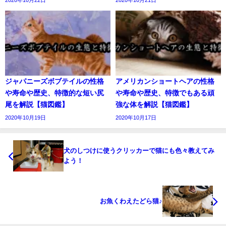
2020年10月22日
2020年10月21日
ジャパニーズボブテイルの性格
アメリカンショートヘアの性格
や寿命や歴史、特徴的な短い尻
や寿命や歴史、特徴でもある頑
尾を解説【猫図鑑】
強な体を解説【猫図鑑】
2020年10月19日
2020年10月17日
犬のしつけに使うクリッカーで猫にも色々教えてみ
よう！
お魚くわえたどら猫♪