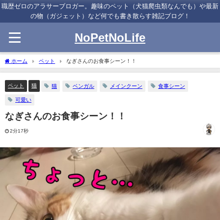
職歴ゼロのアラサーブロガー。趣味のペット（犬猫爬虫類なんでも）や最新
の物（ガジェット）など何でも書き散らす雑記ブログ！
NoPetNoLife
ホーム
ペット
なぎさんのお食事シーン！！
ペット
猫
猫
ベンガル
メインクーン
食事シーン
可愛い
なぎさんのお食事シーン！！
2分17秒