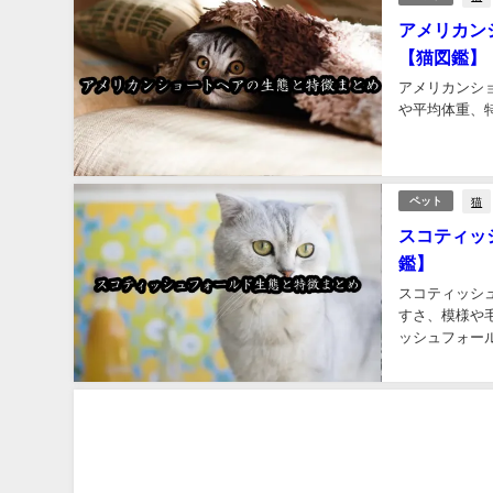
アメリカン
【猫図鑑】
アメリカンシ
や平均体重、
猫
ペット
スコティッ
鑑】
スコティッシ
すさ、模様や
ッシュフォール