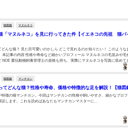
猫図鑑
マヌルネコ
猫「マヌルネコ」を見に行ってきた件【イエネコの先祖 猫パ
てどんな猫？ 見た目可愛いのかしら どこで見れるのか知りたい！ このような
 本記事の内容 性格や寿命など細かいプロフィール マヌルネコの毛並みや毛色
ど NOE 愛玩動物飼養管理士の資格も持ち、実際にマヌルネコを写真に収めて
。 猫好きの方なら絶対に一度は...
猫図鑑
マンチカン
ってどんな猫？性格や寿命、価格や特徴的な足を解説！【猫図
が特徴の猫マンチカン。今回はマンチカンの性格や飼いやすさ、細かなプロフ
説します。これを読めばあなたもマンチカンマスターに...