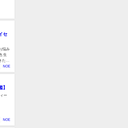
イセ
お悩み
 生
きた筆
NOE
鑑】
ィー
NOE