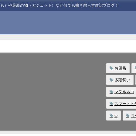
でも）や最新の物（ガジェット）など何でも書き散らす雑記ブログ！
お風呂
多頭飼い
マヌルネコ
スマートト
ω
ラ