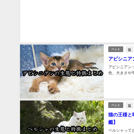
猫
ペット
アビシニア
アビシニアン
色、大きさや
猫
ペット
猫の王様と
鑑】
ペルシャって