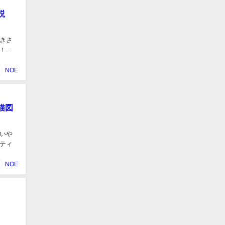
説
きさ
..
NOE
猫図
いや
ティ
NOE