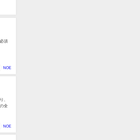
必須
NOE
り、
の全
NOE