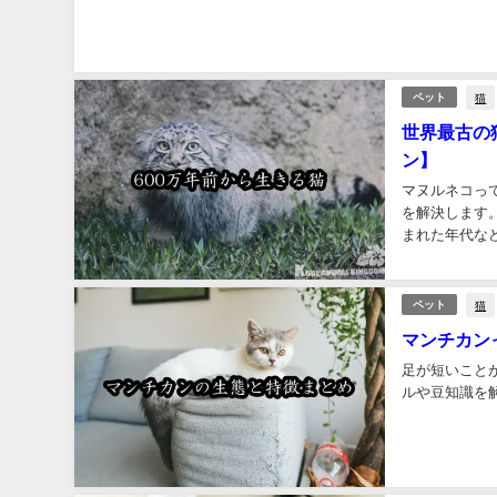
猫
ペット
世界最古の
ン】
マヌルネコっ
を解決します。
まれた年代な
者が解説します
猫
ペット
マンチカン
足が短いこと
ルや豆知識を解