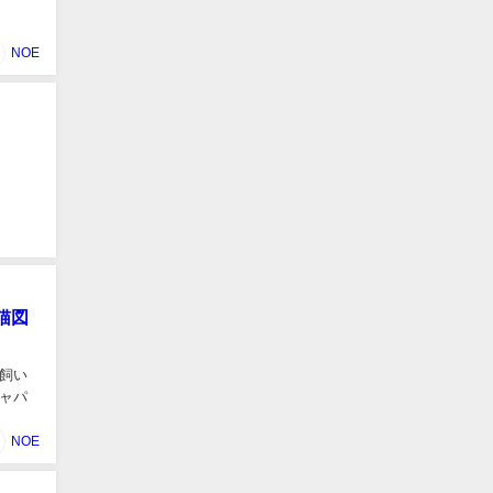
NOE
猫図
飼い
ャパ
NOE