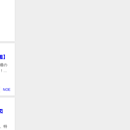
鑑】
瞳の
..
NOE
図
、特