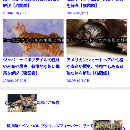
解説【猫図鑑】
を解説【猫図鑑】
2020年10月22日
2020年10月21日
ジャパニーズボブテイルの性格
アメリカンショートヘアの性格
や寿命や歴史、特徴的な短い尻
や寿命や歴史、特徴でもある頑
尾を解説【猫図鑑】
強な体を解説【猫図鑑】
2020年10月19日
2020年10月17日
皆様にご報告
爬虫類イベントのレプタイルズフィーバーに行って