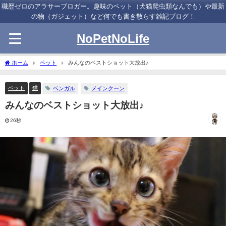
職歴ゼロのアラサーブロガー。趣味のペット（犬猫爬虫類なんでも）や最新
の物（ガジェット）など何でも書き散らす雑記ブログ！
NoPetNoLife
ホーム
ペット
みんなのベストショット大放出♪
ペット
猫
ベンガル
メインクーン
みんなのベストショット大放出♪
26秒