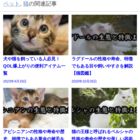
ペット
,
猫
の関連記事
犬や猫を飼っている人必見！
ラグドールの性格や寿命、特徴
QOL爆上がりの便利アイテム一
でもある目や飼いやすさを解説
覧
【猫図鑑】
2023年4月19日
2020年10月26日
アビシニアンの性格や寿命や歴
猫の王様と呼ばれるペルシャの
史、特徴でもある黄金の被毛を
性格や寿命や歴史や美しい容姿