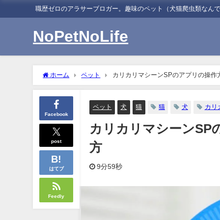
職歴ゼロのアラサーブロガー。趣味のペット（犬猫爬虫類なん
NoPetNoLife
ホーム
ペット
カリカリマシーンSPのアプリの操作
ペット
犬
猫
猫
犬
カリ
Facebook
カリカリマシーンSP
post
方
9分59秒
はてブ
Feedly