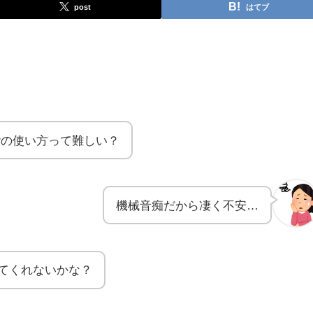
post
はてブ
Pの使い方って難しい？
機械音痴だから凄く不安…
てくれないかな？