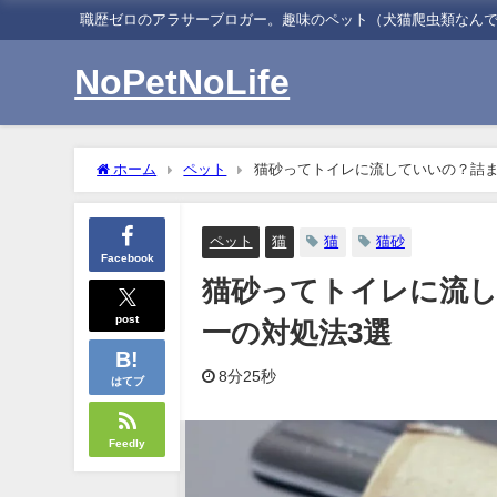
職歴ゼロのアラサーブロガー。趣味のペット（犬猫爬虫類なん
NoPetNoLife
ホーム
ペット
猫砂ってトイレに流していいの？詰ま
ペット
猫
猫
猫砂
Facebook
猫砂ってトイレに流
post
一の対処法3選
8分25秒
はてブ
Feedly