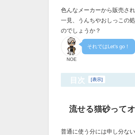
色んなメーカーから販売さ
一見、うんちやおしっこの
のでしょうか？
それではLet's go！
NOE
目次
[
表示
]
流せる猫砂って
普通に使う分には申し分な