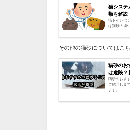
猫システ
類を解説
猫トイレは
は猫砂の違い
その他の猫砂についてはこ
猫砂のお
は危険？
猫砂のおす
ご紹介しま
ます。...