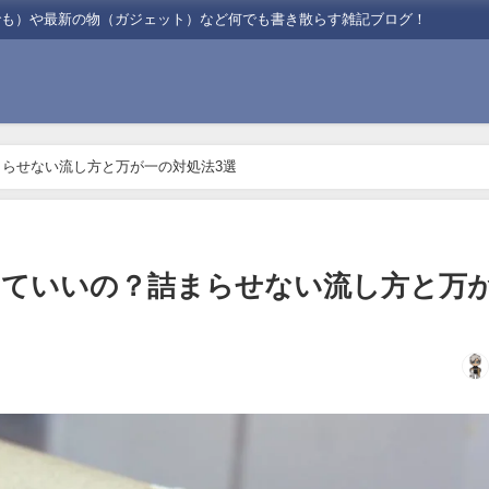
でも）や最新の物（ガジェット）など何でも書き散らす雑記ブログ！
らせない流し方と万が一の対処法3選
していいの？詰まらせない流し方と万