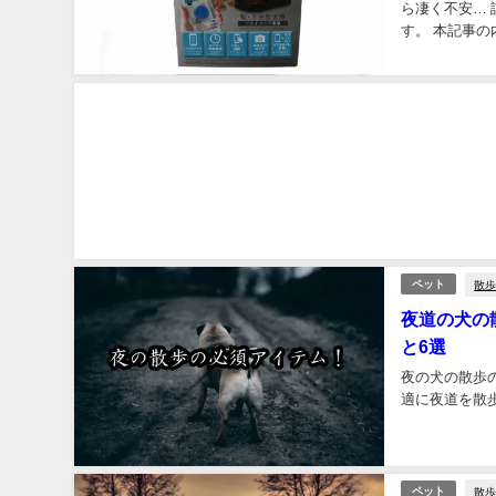
ら凄く不安…
す。 本記事の
Ｐを管理する方
散
ペット
夜道の犬の
と6選
夜の犬の散歩の
適に夜道を散歩
散
ペット