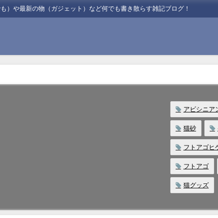
でも）や最新の物（ガジェット）など何でも書き散らす雑記ブログ！
アビシニア
猫砂
フトアゴヒ
フトアゴ
猫グッズ