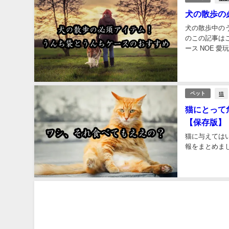
犬の散歩の
犬の散歩中の
のこの記事は
ース NOE 
のうんちの処理
猫
ペット
猫にとって
【保存版】
猫に与えては
報をまとめま