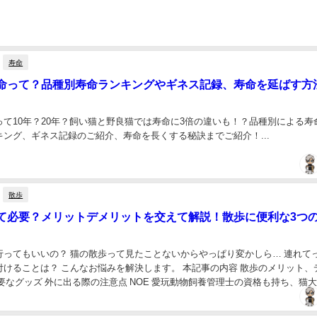
寿命
命って？品種別寿命ランキングやギネス記録、寿命を延ばす方
って10年？20年？飼い猫と野良猫では寿命に3倍の違いも！？品種別による寿
キング、ギネス記録のご紹介、寿命を長くする秘訣までご紹介！...
散歩
て必要？メリットデメリットを交えて解説！散歩に便利な3つ
行ってもいいの？ 猫の散歩って見たことないからやっぱり変かしら… 連れて
付けることは？ こんなお悩みを解決します。 本記事の内容 散歩のメリット、
要なグッズ 外に出る際の注意点 NOE 愛玩動物飼養管理士の資格も持ち、猫
人間の筆者が解説します。 猫の散歩は必要？...