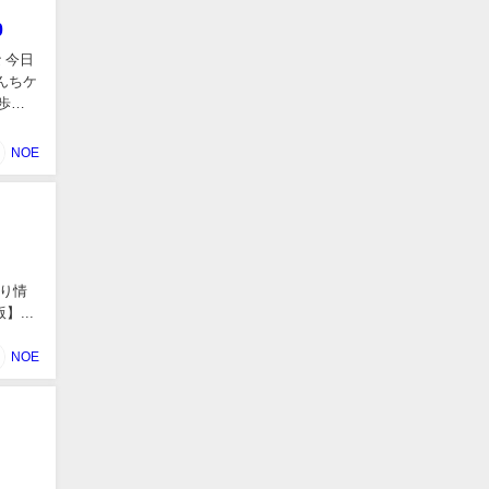
0
 今日
んちケ
歩中
NOE
！
り情
...
NOE