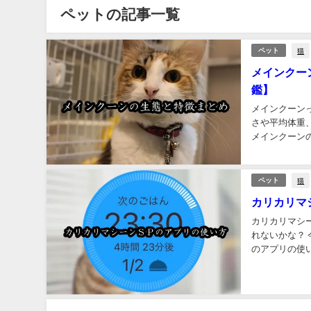
ペットの記事一覧
猫
ペット
メインクー
鑑】
メインクーン
さや平均体重
メインクーンの
猫
ペット
カリカリマ
カリカリマシ
れないかな？ 
のアプリの使い
ど大好きな筆者