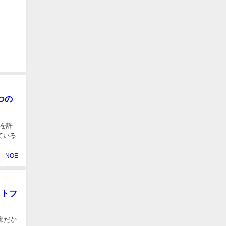
つの
従を許
ている
NOE
ットフ
痴だか