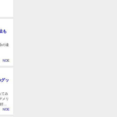
法も
命の違
NOE
のグッ
ってみ
デメリ
大好き
NOE