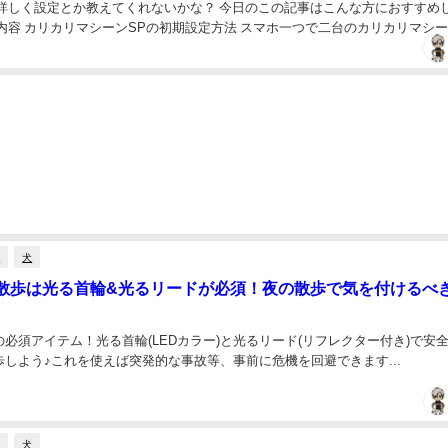
 詳しく設定とか教えてくれないかな？ 今日のこの記事はこんな方におすすめ
内容 カリカリマシーンSPの初期設定方法 スマホ一つで二台のカリカリマシ
法 NOE 愛玩動物飼養管理士の資格...
歩
犬
散歩は光る首輪&光るリードが必須！夜の散歩で気を付けるべ
必須アイテム！光る首輪(LEDカラー)と光るリード(リフレクター付き)で安
しよう♪これを使えば突発的な事故等、事前に危機を回避できます...
歩
犬