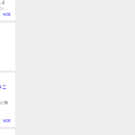
しま
ーンＳ
NOE
きこ
全に快
NOE