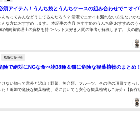
必須アイテム！うんち袋とうんちケースの組み合わせでニオイ
うんちってみんなどうしてるんだろう？ 清潔でニオイも漏れない方法ないかな
こんな方におすすめします。 本記事の内容 おすすめのうんち袋 おすすめのう
愛玩動物飼養管理士の資格を持つペット大好き人間の筆者が解説します。 犬の散
 犬の散歩に出かけたら必ずと言っ...
危険な食べ物
危険で絶対にNGな食べ物38種＆猫に危険な観葉植物のまとめ
いけない物って意外と沢山！野菜、魚介類、フルーツ、その他の項目でぎっし
した！追加で危険な観葉植物、逆においても安心な観葉植物もご紹介♪【保存版】