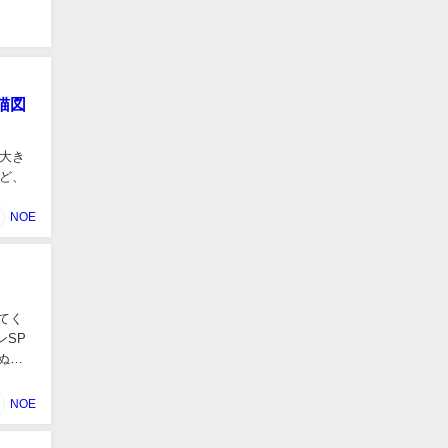
猫図
大き
ど、
NOE
てく
ンSP
ぬほ
NOE