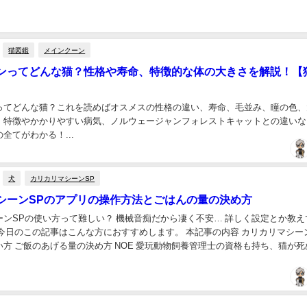
猫図鑑
メインクーン
ンってどんな猫？性格や寿命、特徴的な体の大きさを解説！【
ってどんな猫？これを読めばオスメスの性格の違い、寿命、毛並み、瞳の色、
、特徴やかかりやすい病気、ノルウェージャンフォレストキャットとの違いな
全てがわかる！...
犬
カリカリマシーンSP
シーンSPのアプリの操作方法とごはんの量の決め方
ーンSPの使い方って難しい？ 機械音痴だから凄く不安… 詳しく設定とか教え
今日のこの記事はこんな方におすすめします。 本記事の内容 カリカリマシー
方 ご飯のあげる量の決め方 NOE 愛玩動物飼養管理士の資格も持ち、猫が死
が解説します。 なぎ ご飯が出て...